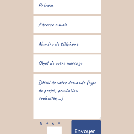
=
8 + 6
Envoyer