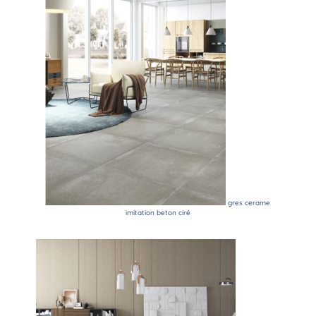
gres cerame
imitation beton ciré